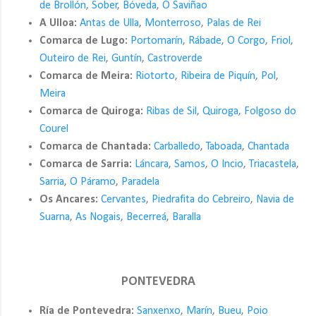
de Brollón
,
Sober
,
Bóveda
,
O Saviñao
A Ulloa:
Antas de Ulla
,
Monterroso
,
Palas de Rei
Comarca de Lugo:
Portomarín
,
Rábade
,
O Corgo
,
Friol
,
Outeiro de Rei
,
Guntín
,
Castroverde
Comarca de Meira:
Riotorto
,
Ribeira de Piquín
,
Pol
,
Meira
Comarca de Quiroga:
Ribas de Sil
,
Quiroga
,
Folgoso do
Courel
Comarca de Chantada:
Carballedo
,
Taboada
,
Chantada
Comarca de Sarria:
Láncara
,
Samos
,
O Incio
,
Triacastela
,
Sarria
,
O Páramo
,
Paradela
Os Ancares:
Cervantes
,
Piedrafita do Cebreiro
,
Navia de
Suarna
,
As Nogais
,
Becerreá
,
Baralla
PONTEVEDRA
Ría de Pontevedra:
Sanxenxo
,
Marín
,
Bueu
,
Poio