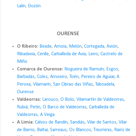
Lalín
,
Dozón
OURENSE
O Ribeiro:
Beade
,
Arnoia
,
Melón
,
Cortegada
,
Avión
,
Ribadavia
,
Cenlle
,
Carballeda de Avia
,
Leiro
,
Castrelo de
Miño
Comarca de Ourense:
Nogueira de Ramuín
,
Esgos
,
Barbadás
,
Coles
,
Amoeiro
,
Toén
,
Pereiro de Aguiar
,
A
Peroxa
,
Vilamarín
,
San Cibrao das Viñas
,
Taboadela
,
Ourense
Valdeorras:
Larouco
,
O Bolo
,
Vilamartín de Valdeorras
,
Rubiá
,
Petín
,
O Barco de Valdeorras
,
Carballeda de
Valdeorras
,
A Veiga
A Limia:
Calvos de Randín
,
Sandiás
,
Vilar de Santos
,
Vilar
de Barrio
,
Baltar
,
Sarreaus
,
Os Blancos
,
Trasmiras
,
Rairiz de