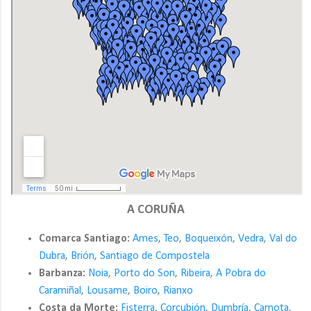
A CORUÑA
Comarca Santiago:
Ames
,
Teo
,
Boqueixón
,
Vedra
,
Val do
Dubra
,
Brión
,
Santiago de Compostela
Barbanza:
Noia
,
Porto do Son
,
Ribeira
,
A Pobra do
Caramiñal
,
Lousame
,
Boiro
,
Rianxo
Costa da Morte:
Fisterra
,
Corcubión
,
Dumbría
,
Carnota
,