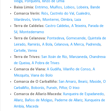
Veiga
,
Porqueira
,
Xinzo de Limia
Baixa Limia:
Entrimo
,
Muíños
,
Lobios
,
Lobeira
,
Bande
Comarca Verín:
Riós
,
Castrelo do Val
,
Cualedro
,
Vilardevós
,
Verín
,
Monterrei
,
Oímbra
,
Laza
Terra de Caldelas:
Castro Caldelas
,
A Teixeira
,
Parada de
Sil
,
Montederramo
Terra de Celanova:
Pontedeva
,
Gomesende
,
Quintela de
Leirado
,
Ramirás
,
A Bola
,
Celanova
,
A Merca
,
Padrenda
,
Cartelle
,
Verea
Terra de Trives:
San Xoán de Río
,
Manzaneda
,
Chandrexa
de Queixa
,
A Pobra de Trives
Comarca de Viana:
A Gudiña
,
Vilariño de Conso
,
A
Mezquita
,
Viana do Bolo
Comarca de O Carballiño:
San Amaro
,
Beariz
,
Maside
,
O
Carballiño
,
Boborás
,
Punxín
,
Piñor
,
O Irixo
Comarca de Allariz-Maceda:
Xunqueira de Espadanedo
,
Allariz
,
Baños de Molgas
,
Paderne de Allariz
,
Xunqueira de
Ambía
,
Maceda