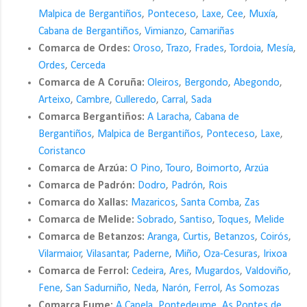
Malpica de Bergantiños
,
Ponteceso
,
Laxe
,
Cee
,
Muxía
,
Cabana de Bergantiños
,
Vimianzo
,
Camariñas
Comarca de Ordes:
Oroso
,
Trazo
,
Frades
,
Tordoia
,
Mesía
,
Ordes
,
Cerceda
Comarca de A Coruña:
Oleiros
,
Bergondo
,
Abegondo
,
Arteixo
,
Cambre
,
Culleredo
,
Carral
,
Sada
Comarca Bergantiños:
A Laracha
,
Cabana de
Bergantiños
,
Malpica de Bergantiños
,
Ponteceso
,
Laxe
,
Coristanco
Comarca de Arzúa:
O Pino
,
Touro
,
Boimorto
,
Arzúa
Comarca de Padrón:
Dodro
,
Padrón
,
Rois
Comarca do Xallas:
Mazaricos
,
Santa Comba
,
Zas
Comarca de Melide:
Sobrado
,
Santiso
,
Toques
,
Melide
Comarca de Betanzos:
Aranga
,
Curtis
,
Betanzos
,
Coirós
,
Vilarmaior
,
Vilasantar
,
Paderne
,
Miño
,
Oza-Cesuras
,
Irixoa
Comarca de Ferrol:
Cedeira
,
Ares
,
Mugardos
,
Valdoviño
,
Fene
,
San Sadurniño
,
Neda
,
Narón
,
Ferrol
,
As Somozas
Comarca Eume:
A Capela
,
Pontedeume
,
As Pontes de