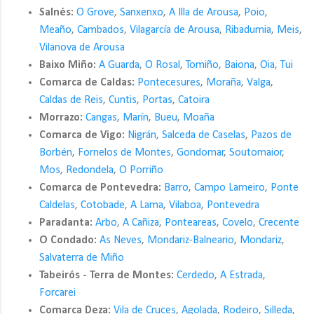
Salnés:
O Grove
,
Sanxenxo
,
A Illa de Arousa
,
Poio
,
Meaño
,
Cambados
,
Vilagarcía de Arousa
,
Ribadumia
,
Meis
,
Vilanova de Arousa
Baixo Miño:
A Guarda
,
O Rosal
,
Tomiño
,
Baiona
,
Oia
,
Tui
Comarca de Caldas:
Pontecesures
,
Moraña
,
Valga
,
Caldas de Reis
,
Cuntis
,
Portas
,
Catoira
Morrazo:
Cangas
,
Marín
,
Bueu
,
Moaña
Comarca de Vigo:
Nigrán
,
Salceda de Caselas
,
Pazos de
Borbén
,
Fornelos de Montes
,
Gondomar
,
Soutomaior
,
Mos
,
Redondela
,
O Porriño
Comarca de Pontevedra:
Barro
,
Campo Lameiro
,
Ponte
Caldelas
,
Cotobade
,
A Lama
,
Vilaboa
,
Pontevedra
Paradanta:
Arbo
,
A Cañiza
,
Ponteareas
,
Covelo
,
Crecente
O Condado:
As Neves
,
Mondariz-Balneario
,
Mondariz
,
Salvaterra de Miño
Tabeirós - Terra de Montes:
Cerdedo
,
A Estrada
,
Forcarei
Comarca Deza:
Vila de Cruces
,
Agolada
,
Rodeiro
,
Silleda
,