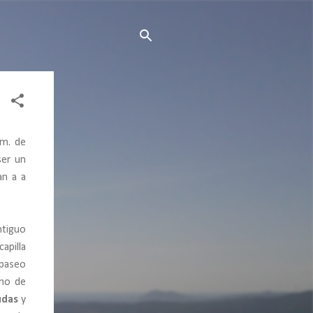
km. de
ser un
an a a
ntiguo
apilla
 paseo
ino de
údas
y