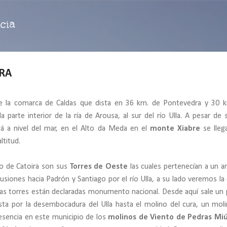
Ir al contenido principal
cia
IRA
e la comarca de Caldas que dista en 36 km. de Pontevedra y 30 
a parte interior de la ría de Arousa, al sur del río Ulla. A pesar de 
á a nivel del mar, en el Alto da Meda en el
monte Xiabre
se lleg
ltitud.
tico de Catoira son sus
Torres de Oeste
las cuales pertenecían a un a
rusiones hacia Padrón y Santiago por el río Ulla, a su lado veremos la c
Las torres están declaradas monumento nacional. Desde aquí sale un
sta por la desembocadura del Ulla hasta el molino del cura, un mol
esencia en este municipio de los
molinos de Viento de Pedras Mi