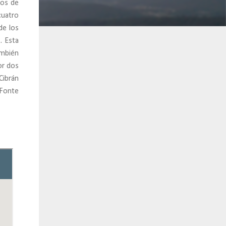
nos de
cuatro
de los
. Esta
ambién
or dos
Cibrán
 Fonte