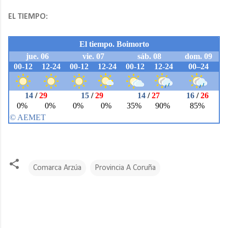
EL TIEMPO:
Comarca Arzúa
Provincia A Coruña
C
o
m