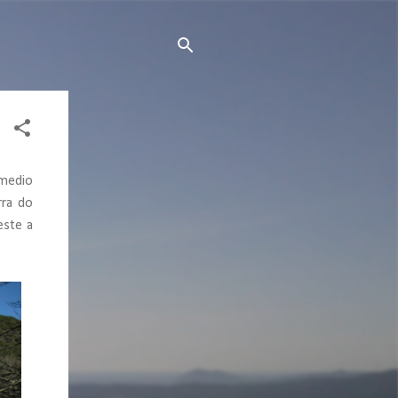
 medio
rra do
este a