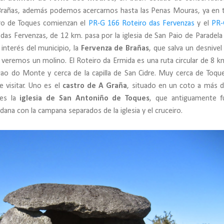
 Brañas, además podemos acercarnos hasta las Penas Mouras, ya en t
tro de Toques comienzan el
PR-G 166 Roteiro das Fervenzas
y el
PR-
s das Fervenzas, de 12 km. pasa por la iglesia de San Paio de Paradela
 interés del municipio, la
Fervenza de Brañas
, que salva un desnivel
o veremos un molino. El Roteiro da Ermida es una ruta circular de 8 k
Xiao do Monte y cerca de la capilla de San Cidre. Muy cerca de Toqu
e visitar. Uno es el
castro de A Graña
, situado en un coto a más 
 es la
iglesia de San Antoniño de Toques
, que antiguamente f
ana con la campana separados de la iglesia y el cruceiro.