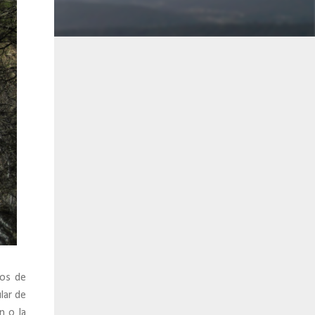
tos de
ular de
n o la