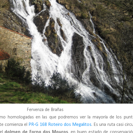
Fervenza de Brañas
smo homologadas en las que podremos ver la mayoría de los pun
rte comienza el
PR-G 168 Roteiro dos Megalitos
. Es una ruta casi circ
 el
dolmen de Forno dos Mouros
, en buen estado de conservació