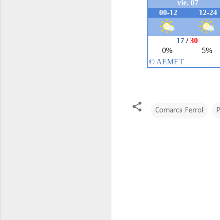
Comarca Ferrol
P
C
o
m
e
n
t
a