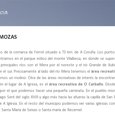
Ir al contenido principal
cia
SOMOZAS
o de la comarca de Ferrol situado a 73 km. de A Coruña. Los punt
tramos en el parque eólico del monte Vilalbesa, en donde se super
 principales ríos son el Mera por el noreste y el río Grande de Xub
or el sur. Precisamente al lado del río Mera tenemos el
área recreat
remos un molino. Otra de las áreas recreativas de interés la encontr
 en el lugar de A Igrexa, es el
área recreativa de O Carballo
. Desd
al por el que podemos hacer una pequeña caminata. En el pueblo mi
iago Seré del siglo XVIII y algo más hacia las afueras la capilla de San
 A Iglesia. En el resto del municipio podemos ver varias iglesias co
 Santa María de Seixas o Santa maría de Recemel.