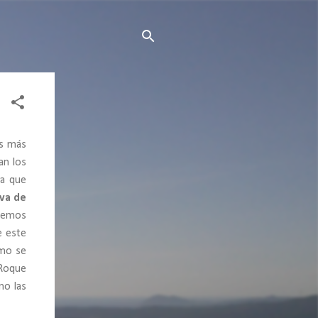
os más
an los
ia que
iva de
aremos
e este
smo se
 Roque
mo las