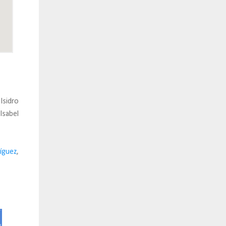
Isidro
Isabel
íguez
,