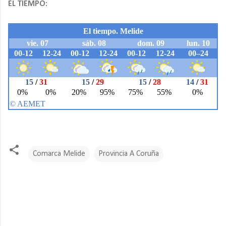
EL TIEMPO:
Comarca Melide
Provincia A Coruña
C
o
m
e