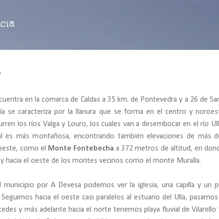
Ir al contenido principal
cia
A
uentra en la comarca de Caldas a 35 km. de Pontevedra y a 26 de Sa
a se caracteriza por la llanura que se forma en el centro y noroes
rren los ríos Valga y Louro, los cuales van a desembocar en el río Ull
ntal es más montañosa, encontrando también elevaciones de más 
roeste, como el
Monte Fontebecha
a 372 metros de altitud, en don
, y hacia el oeste de los montes vecinos como el monte Muralla.
l municipio por A Devesa podemos ver la iglesia, una capilla y un 
. Seguimos hacia el oeste casi paralelos al estuario del Ulla, pasamos
edes y más adelante hacia el norte tenemos playa fluvial de Vilarello 