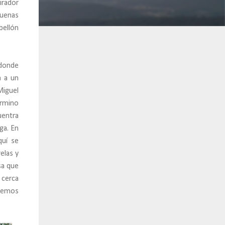
irador
buenas
bellón
 donde
a
a un
Miguel
érmino
uentra
ga. En
quí se
elas y
sa que
 cerca
odemos