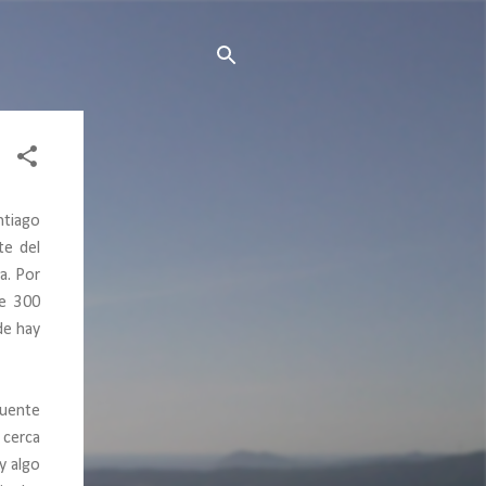
ntiago
te del
a. Por
de 300
de hay
puente
 cerca
y algo