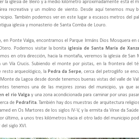
r la iglesia de Beiro y a medio kilómetro aproximadamente está el m
rea recreativa y un molino de viento. Desde aquí tenemos muy 
unicipio. También podemos ver en este lugar a escasos metros del pa
antigua iglesia y monasterio de Santa Comba de Louro.
pio, en Ponte Valga, encontramos el Parque Irmáns Dios Mosquera en
 Otero. Podemos visitar la bonita
iglesia de Santa María de Xanz
imos en otra dirección, hacia la montaña, veremos la iglesia de San 
n un Vía Crucis. Subiendo el monte por pistas, en la frontera del t
 resto arqueológico, la
Pedra da Serpe
, cerca del petroglifo se enc
l Monte da Lagoa desde donde tenemos buenas vistas del valle de Val
ntes tenemos una de las mejores zonas del municipio, ya que a
n el río Valga
y una zona acondicionada para caminar por unas pasar
cerca de
Pedrafita
. También hay dos muestras de arquitectura religio
Mamed en Os Martores de los siglos IV-V, y la ermita da Virxe da Saúde
 Por último, a unos tres kilómetros hacia el otro lado del municipio p
 del siglo XVI.