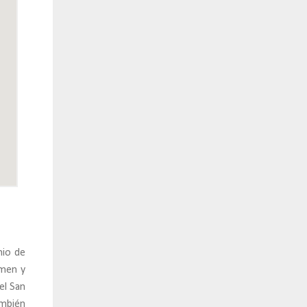
nio de
rmen y
el San
mbién