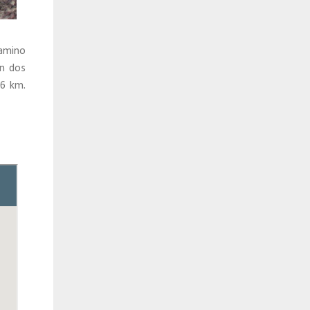
amino
on dos
,6 km.