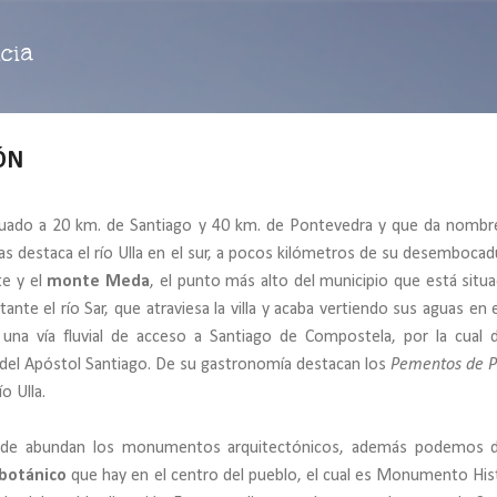
Ir al contenido principal
cia
RÓN
tuado a 20 km. de Santiago y 40 km. de Pontevedra y que da nombr
as destaca el río Ulla en el sur, a pocos kilómetros de su desembocadu
te y el
monte Meda
, el punto más alto del municipio que está situ
nte el río Sar, que atraviesa la villa y acaba vertiendo sus aguas en el
una vía fluvial de acceso a Santiago de Compostela, por la cual d
 del Apóstol Santiago. De su gastronomía destacan los
Pementos de 
o Ulla.
onde abundan los monumentos arquitectónicos, además podemos d
 botánico
que hay en el centro del pueblo, el cual es Monumento His