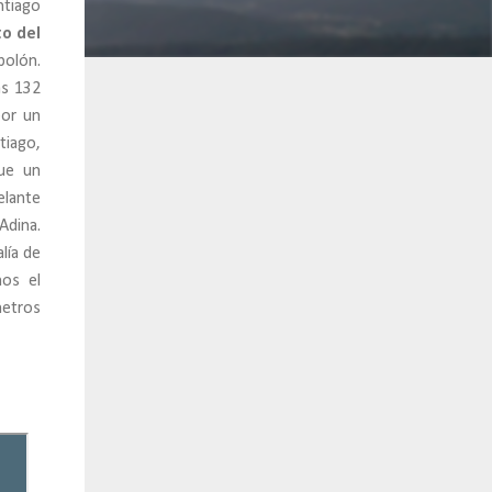
ntiago
o del
polón.
as 132
or un
tiago,
que un
elante
Adina.
lía de
mos el
metros