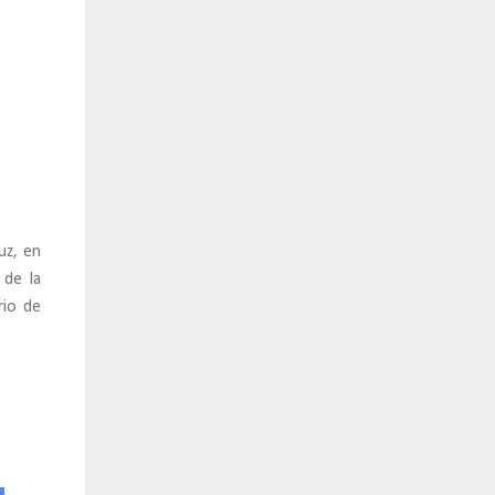
uz, en
 de la
rio de