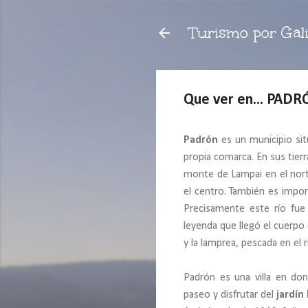
Turismo por Gali
Que ver en... PAD
Padrón
es un municipio si
propia comarca. En sus tierr
monte de Lampai en el nor
el centro. También es importa
Precisamente este río fue 
leyenda que llegó el cuerpo
y la lamprea, pescada en el rí
Padrón es una villa en d
paseo y disfrutar del
jardín