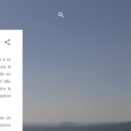
e a su
ra, el
ado en
 Ulla.
ice la
Padrón
ar un
tórico