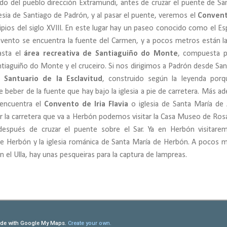
ndo del pueblo dirección Extramundi, antes de cruzar el puente de Sa
esia de Santiago de Padrón, y al pasar el puente, veremos el
Convent
cipios del siglo XVIII. En este lugar hay un paseo conocido como el Es
onvento se encuentra la fuente del Carmen, y a pocos metros están l
asta el
área recreativa de Santiaguiño do Monte
, compuesta p
tiaguiño do Monte y el cruceiro. Si nos dirigimos a Padrón desde San
el
Santuario de la Esclavitud
, construido según la leyenda por
beber de la fuente que hay bajo la iglesia a pie de carretera. Más ad
 encuentra el
Convento de Iria Flavia
o iglesia de Santa María de 
or la carretera que va a Herbón podemos visitar la Casa Museo de Rosa
después de cruzar el puente sobre el Sar. Ya en Herbón visitare
 Herbón y la iglesia románica de Santa María de Herbón. A pocos 
en el Ulla, hay unas pesqueiras para la captura de lampreas.