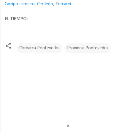
Campo Lameiro
,
Cerdedo
,
Forcarei
EL TIEMPO:
Comarca Pontevedra
Provincia Pontevedra
C
o
m
e
n
t
a
r
i