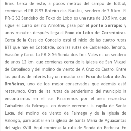
Brais. Cerca de este, a pocos metros del campo de fútbol,
comienza el PR-G S3 Roteiro das Buratas, sendero de 3,6 km.. El
PR-G S2 Sendeiro do Foxo do Lobo es una ruta de 10,5 km. que
sigue el curso del río Almofrei, pasa por el
ponte Serrapio
y
unos minutos después llega al
Foxo do Lobo de Corredoiras
.
Cerca de la Casa do Concello está el inicio de las cuatro rutas
BTT que hay en Cotobade, son las rutas de Carballedo, Tenorio,
Viascón y Caroi. La PR-G S6 Senda dos Tres Vales es un sendero
de unos 12 km. que comienza cerca de la iglesia de San Miguel
de Carballedo y del molino de viento de A Cruz do Castro. Entre
los puntos de interés hay un mirador o el
Foxo do Lobo de As
Brañeiras
, uno de los mejor conservados que además está
restaurado. Otra de las rutas de senderismo del municipio la
encontramos en el sur. Pasaremos por el área recreativa
Carballeira da Falmega, en donde veremos la capilla de Santa
Lucía, del molino de viento de Falmega y de la iglesia de
Valongo, para acabar en la iglesia de Santa María de Aguasantas
del siglo XVIII. Aquí comienza la ruta de Senda do Barbeira. En