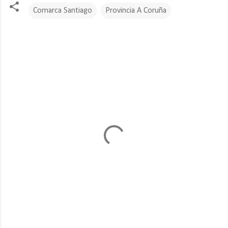
Comarca Santiago
Provincia A Coruña
C
o
m
e
n
t
a
r
i
o
s