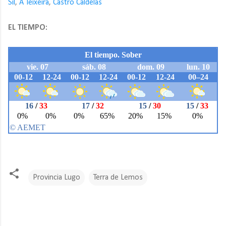
Sil
,
A Teixeira
,
Castro Caldelas
EL TIEMPO:
Provincia Lugo
Terra de Lemos
C
o