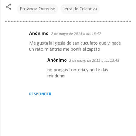
Provincia Ourense
Terra de Celanova
Anónimo
2 de mayo de 2013 a las 13:47
C
Me gusta la iglesia de san cucufato que vi hace
o
un rato mientras me ponía el zapato
m
Anónimo
2 de mayo de 2013 a las 13:48
e
no pongas tontería y no te rías
n
mindundi
t
a
RESPONDER
r
i
o
s