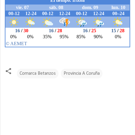
Comarca Betanzos
Provincia A Coruña
C
o
m
e
n
t