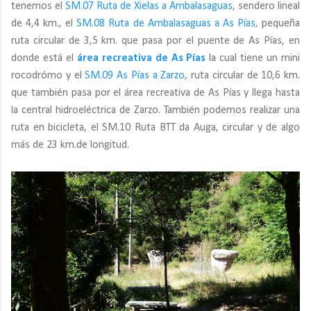
tenemos el
SM.07 Ruta de Xielas a Ambalasaguas
, sendero lineal
de 4,4 km., el
SM.08 Ruta de Ambalasaguas a As Pías
, pequeña
ruta circular de 3,5 km. que pasa por el puente de As Pías, en
donde está el
área recreativa de As Pías
la cual tiene un mini
rocodrómo y el
SM.09 As Pías a Zarzo
, ruta circular de 10,6 km.
que también pasa por el área recreativa de As Pías y llega hasta
la central hidroeléctrica de Zarzo. También podemos realizar una
ruta en bicicleta, el SM.10 Ruta BTT da Auga, circular y de algo
más de 23 km.de longitud.