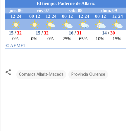
Comarca Allariz-Maceda
Provincia Ourense
C
o
m
e
n
t