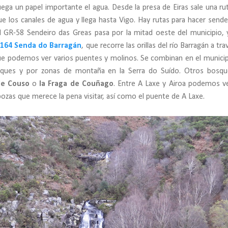
uega un papel importante el agua. Desde la presa de Eiras sale una ru
ue los canales de agua y llega hasta Vigo. Hay rutas para hacer send
l GR-58 Sendeiro das Greas pasa por la mitad oeste del municipio, 
164 Senda do Barragán
, que recorre las orillas del río Barragán a tr
ue podemos ver varios puentes y molinos. Se combinan en el municip
ques y por zonas de montaña en la Serra do Suído. Otros bosqu
 de Couso
o
la Fraga de Couñago
. Entre A Laxe y Airoa podemos v
ozas que merece la pena visitar, así como el puente de A Laxe.