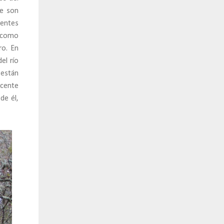
ue son
rentes
s como
ro. En
el río
están
icente
de él,