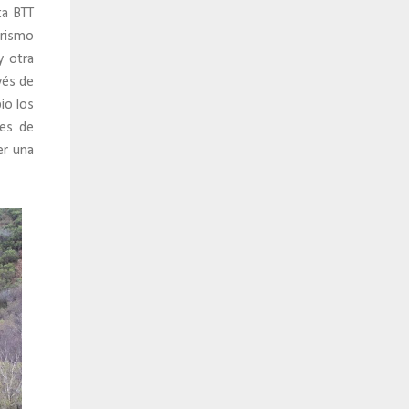
ta BTT
erismo
y otra
avés de
io los
es de
er una