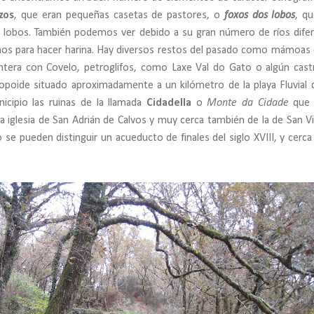
zos
, que eran pequeñas casetas de pastores, o
foxos dos lobos
, q
r lobos. También podemos ver debido a su gran número de ríos dife
nos para hacer harina. Hay diversos restos del pasado como mámoa
rontera con Covelo, petroglifos, como Laxe Val do Gato o algún cast
opoide situado aproximadamente a un kilómetro de la playa Fluvial d
icipio las ruinas de la llamada
Cidadella
o
Monte da Cidade
que 
la iglesia de San Adrián de Calvos y muy cerca también de la de San V
se pueden distinguir un acueducto de finales del siglo XVIII, y cerca 