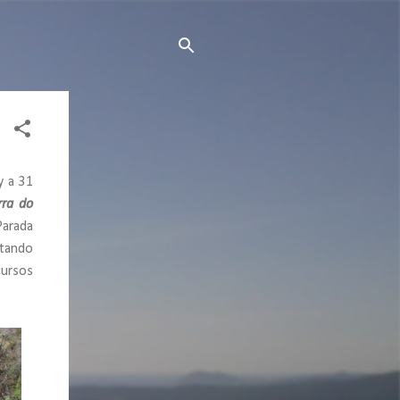
y a 31
rra do
Parada
stando
cursos