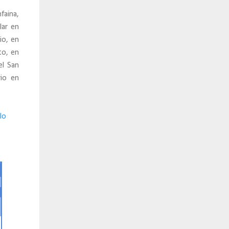
faina,
lar en
io, en
to, en
el San
rio en
lo