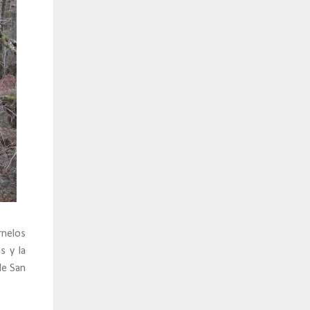
rnelos
s y la
de San