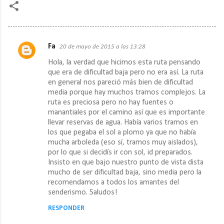
Fa
20 de mayo de 2015 a las 13:28
C
Hola, la verdad que hicimos esta ruta pensando
o
que era de dificultad baja pero no era así. La ruta
m
en general nos pareció más bien de dificultad
media porque hay muchos tramos complejos. La
e
ruta es preciosa pero no hay fuentes o
n
manantiales por el camino así que es importante
t
llevar reservas de agua. Había varios tramos en
los que pegaba el sol a plomo ya que no había
a
mucha arboleda (eso sí, tramos muy aislados),
r
por lo que si decidís ir con sol, id preparados.
Insisto en que bajo nuestro punto de vista dista
i
mucho de ser dificultad baja, sino media pero la
o
recomendamos a todos los amantes del
s
senderismo. Saludos!
RESPONDER