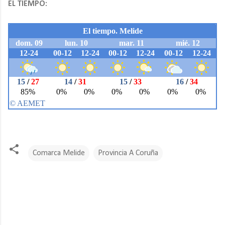
EL TIEMPO:
Comarca Melide
Provincia A Coruña
C
o
m
e