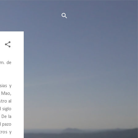
km. de
sias y
O Mao,
tro al
 siglo
 De la
l pazo
tros y