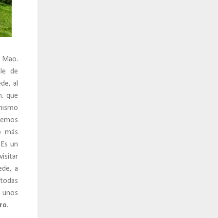
o Mao.
le de
de, al
m. que
 mismo
enemos
o más
 Es un
isitar
ede, a
 todas
 unos
ro
.