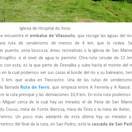
Iglesia de Hospital do Incio
se encuentra el
embalse de Vilasouto
, que recoge las aguas del rí
una ruta de senderismo de menos de 4 km. que lo rodea. Sa
gún puente, zona boscosa, áreas recreativas o la iglesia de San Mame
roglifos si el nivel de agua lo permite. Otra ruta circular de 11 k
do con esta, es la que parte de Eirexalba y sube hasta el monte del
a en la cual podemos ver sus casas al borde del río y su balneario, t
 5 km. que acaba en Trascastro. Una de las rutas de senderism
 la llamada
Ruta do Ferro
, que empieza entre A Ferrería y A Raxoá.
e la ruta principal y las derivaciones 10,9 km. En esta ruta podemos v
n Miguel cerca de la cual hay un mirador, el de Pena de San Mam
 do Couso, mina de Fonte Barrosa, mina da Tinta o la mina de Avión,
metros. Un poco más adelante de esta última hay un mirador y
metros del final de la ruta, en San Pedro, está la
cascada de San Ped