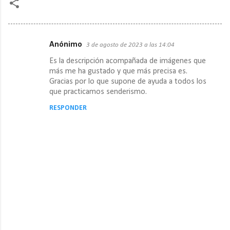
Anónimo
3 de agosto de 2023 a las 14:04
C
Es la descripción acompañada de imágenes que
o
más me ha gustado y que más precisa es.
m
Gracias por lo que supone de ayuda a todos los
que practicamos senderismo.
e
n
RESPONDER
t
a
r
i
o
s