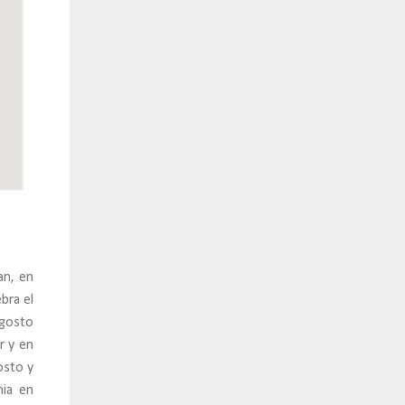
an, en
bra el
agosto
r y en
osto y
mia en