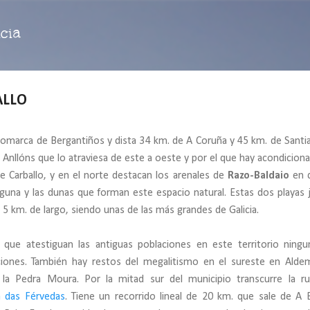
Ir al contenido principal
cia
ALLO
 comarca de Bergantiños y dista 34 km. de A Coruña y 45 km. de Santia
 el Anllóns que lo atraviesa de este a oeste y por el que hay acondicion
de Carballo, y en el norte destacan los arenales de
Razo-Baldaio
en 
guna y las dunas que forman este espacio natural. Estas dos playas 
5 km. de largo, siendo unas de las más grandes de Galicia.
 que atestiguan las antiguas poblaciones en este territorio ning
iones. También hay restos del megalitismo en el sureste en Ald
la Pedra Moura. Por la mitad sur del municipio transcurre la r
 das Férvedas
. Tiene un recorrido lineal de 20 km. que sale de A 