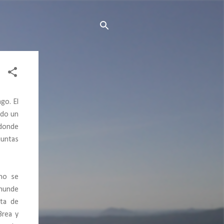
go. El
ado un
donde
juntas
uno se
emunde
uta de
Brea y