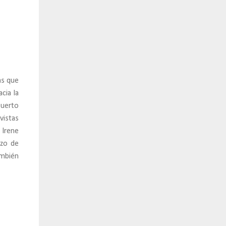
as que
cia la
puerto
vistas
 Irene
azo de
ambién