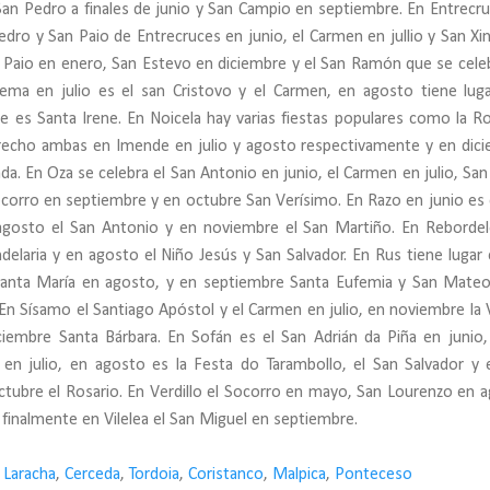
an Pedro a finales de junio y San Campio en septiembre. En Entrecru
edro y San Paio de Entrecruces en junio, el Carmen en jullio y San Xi
n Paio en enero, San Estevo en diciembre y el San Ramón que se cele
ema en julio es el san Cristovo y el Carmen, en agosto tiene lug
e es Santa Irene. En Noicela hay varias fiestas populares como la R
recho ambas en Imende en julio y agosto respectivamente y en dic
da. En Oza se celebra el San Antonio en junio, el Carmen en julio, San 
corro en septiembre y en octubre San Verísimo. En Razo en junio es 
 agosto el San Antonio y en noviembre el San Martiño. En Reborde
ndelaria y en agosto el Niño Jesús y San Salvador. En Rus tiene lugar 
 Santa María en agosto, y en septiembre Santa Eufemia y San Mate
En Sísamo el Santiago Apóstol y el Carmen en julio, en noviembre la 
ciembre Santa Bárbara. En Sofán es el San Adrián da Piña en junio
n julio, en agosto es la Festa do Tarambollo, el San Salvador y 
ctubre el Rosario. En Verdillo el Socorro en mayo, San Lourenzo en 
finalmente en Vilelea el San Miguel en septiembre.
 Laracha
,
Cerceda
,
Tordoia
,
Coristanco
,
Malpica
,
Ponteceso