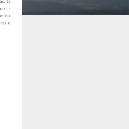
as. La
ino es
central
llas o