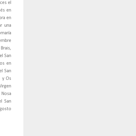
ces el
nés en
bra en
ar una
omaría
iembre
Brais,
el San
los en
el San
o y Os
Virgen
, Nosa
el San
agosto