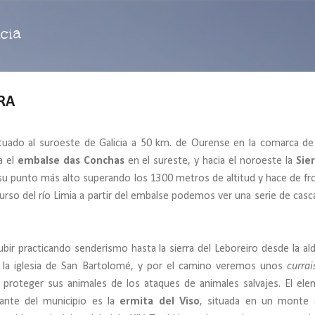
Ir al contenido principal
cia
IRA
tuado al suroeste de Galicia a 50 km. de Ourense en la comarca de
a el
embalse das Conchas
en el sureste, y hacia el noroeste la
Sie
su punto más alto superando los 1300 metros de altitud y hace de fr
curso del río Limia a partir del embalse podemos ver una serie de casc
ubir practicando senderismo hasta la sierra del Leboreiro desde la al
á la iglesia de San Bartolomé, y por el camino veremos unos
currai
ra proteger sus animales de los ataques de animales salvajes. El el
ante del municipio es la
ermita del Viso
, situada en un monte 