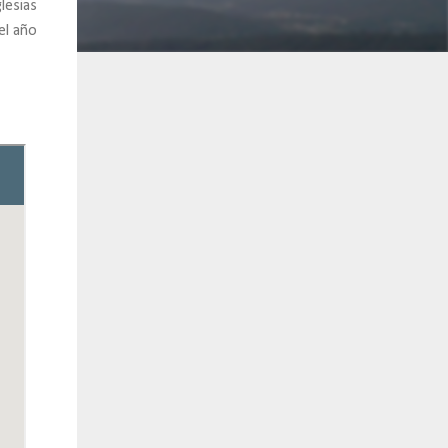
lesias
el año