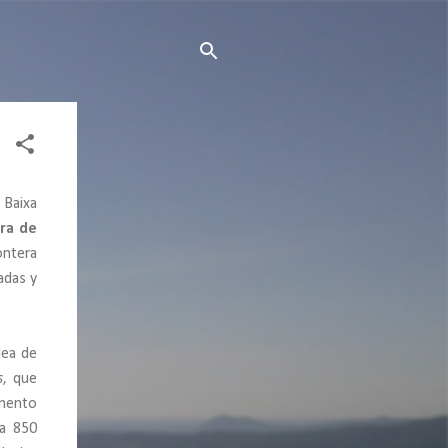
 Baixa
rra de
ontera
adas y
dea de
s
, que
emento
a 850