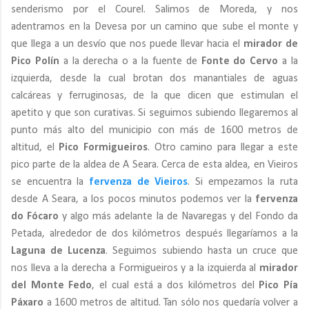
senderismo por el Courel. Salimos de Moreda, y nos
adentramos en la Devesa por un camino que sube el monte y
que llega a un desvío que nos puede llevar hacia el
mirador de
Pico Polín
a la derecha o a la fuente de
Fonte do Cervo
a la
izquierda, desde la cual brotan dos manantiales de aguas
calcáreas y ferruginosas, de la que dicen que estimulan el
apetito y que son curativas. Si seguimos subiendo llegaremos al
punto más alto del municipio con más de 1600 metros de
altitud, el
Pico Formigueiros
. Otro camino para llegar a este
pico parte de la aldea de A Seara. Cerca de esta aldea, en Vieiros
se encuentra la
fervenza de Vieiros
. Si empezamos la ruta
desde A Seara, a los pocos minutos podemos ver la
fervenza
do Fócaro
y algo más adelante la de Navaregas y del Fondo da
Petada, alrededor de dos kilómetros después llegaríamos a la
Laguna de Lucenza
. Seguimos subiendo hasta un cruce que
nos lleva a la derecha a Formigueiros y a la izquierda al
mirador
del Monte Fedo
, el cual está a dos kilómetros del
Pico Pía
Páxaro
a 1600 metros de altitud. Tan sólo nos quedaría volver a