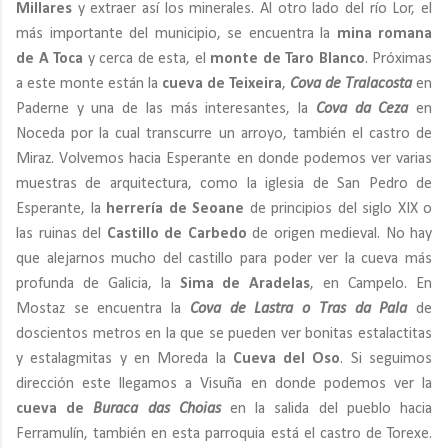
Millares
y extraer así los minerales. Al otro lado del río Lor, el
más importante del municipio, se encuentra la
mina romana
de A Toca
y cerca de esta, el
monte de Taro Blanco
. Próximas
a este monte están la
cueva de Teixeira
,
Cova de Tralacosta
en
Paderne y una de las más interesantes, la
Cova da Ceza
en
Noceda por la cual transcurre un arroyo, también el castro de
Miraz. Volvemos hacia Esperante en donde podemos ver varias
muestras de arquitectura, como la iglesia de San Pedro de
Esperante, la
herrería de Seoane
de principios del siglo XIX o
las ruinas del
Castillo de Carbedo
de origen medieval. No hay
que alejarnos mucho del castillo para poder ver la cueva más
profunda de Galicia, la
Sima de Aradelas
, en Campelo. En
Mostaz se encuentra la
Cova de Lastra o Tras da Pala
de
doscientos metros en la que se pueden ver bonitas estalactitas
y estalagmitas y en Moreda la
Cueva del Oso
. Si seguimos
dirección este llegamos a Visuña en donde podemos ver la
cueva de
Buraca das Choias
en la salida del pueblo hacia
Ferramulín, también en esta parroquia está el castro de Torexe.