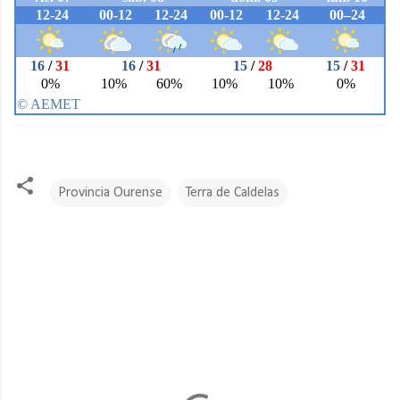
Provincia Ourense
Terra de Caldelas
C
o
m
e
n
t
a