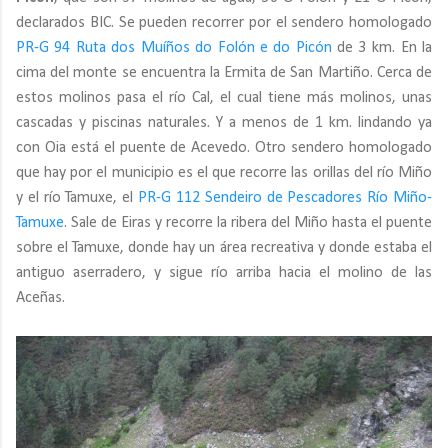
declarados BIC. Se pueden recorrer por el sendero homologado
PR-G 94 Ruta dos Muíños do Folón e do Picón
de 3 km. En la
cima del monte se encuentra la Ermita de San Martiño. Cerca de
estos molinos pasa el río Cal, el cual tiene más molinos, unas
cascadas y piscinas naturales. Y a menos de 1 km. lindando ya
con Oia está el puente de Acevedo. Otro sendero homologado
que hay por el municipio es el que recorre las orillas del río Miño
y el río Tamuxe, el
PR-G 112 Sendeiro de Pescadores Río Miño-
Tamuxe
. Sale de Eiras y recorre la ribera del Miño hasta el puente
sobre el Tamuxe, donde hay un área recreativa y donde estaba el
antiguo aserradero, y sigue río arriba hacia el molino de las
Aceñas.