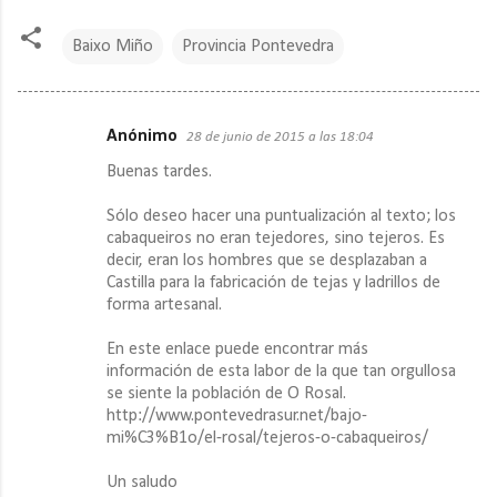
Baixo Miño
Provincia Pontevedra
Anónimo
28 de junio de 2015 a las 18:04
C
Buenas tardes.
o
m
Sólo deseo hacer una puntualización al texto; los
cabaqueiros no eran tejedores, sino tejeros. Es
e
decir, eran los hombres que se desplazaban a
n
Castilla para la fabricación de tejas y ladrillos de
t
forma artesanal.
a
En este enlace puede encontrar más
r
información de esta labor de la que tan orgullosa
se siente la población de O Rosal.
i
http://www.pontevedrasur.net/bajo-
o
mi%C3%B1o/el-rosal/tejeros-o-cabaqueiros/
s
Un saludo