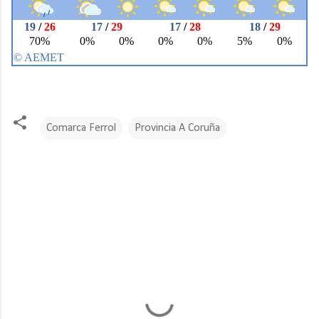
Comarca Ferrol
Provincia A Coruña
C
o
m
e
n
t
a
r