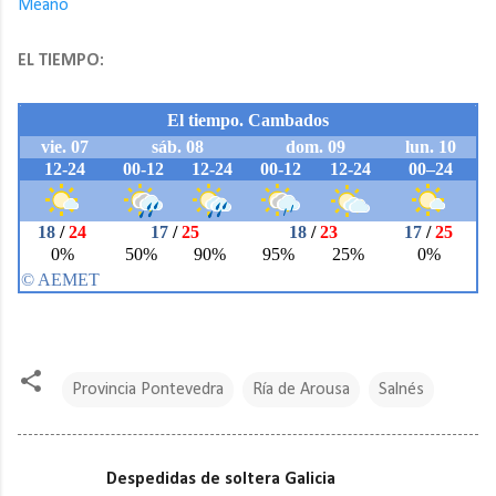
Meaño
EL TIEMPO:
Provincia Pontevedra
Ría de Arousa
Salnés
Despedidas de soltera Galicia
C