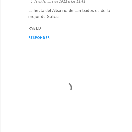
1 de diciembre de 2012 a las 11:41
o
La fiesta del Albariño de cambados es de lo
m
mejor de Galicia
e
PABLO
n
RESPONDER
t
a
r
i
o
s