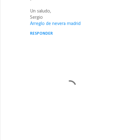
r
Un saludo,
i
Sergio
o
Arreglo de nevera madrid
s
RESPONDER