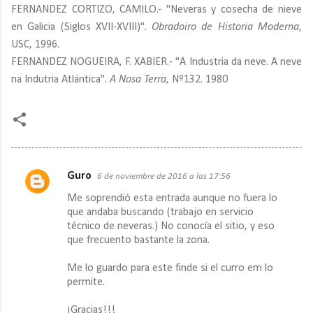
FERNANDEZ CORTIZO, CAMILO.- "Neveras y cosecha de nieve
en Galicia (Siglos XVII-XVIII)".
Obradoiro de Historia Moderna
,
USC, 1996.
FERNANDEZ NOGUEIRA, F. XABIER.- "A Industria da neve. A neve
na Indutria Atlántica".
A Nosa Terra
, Nº132. 1980
Guro
6 de noviembre de 2016 a las 17:56
C
Me soprendió esta entrada aunque no fuera lo
o
que andaba buscando (trabajo en servicio
m
técnico de neveras.) No conocía el sitio, y eso
que frecuento bastante la zona.
e
n
Me lo guardo para este finde si el curro em lo
t
permite.
a
¡Gracias!!!