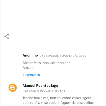
Anónimo
26 de noviembre de 2013 a las 19:31
C
Mellor feito, non vale. Noraboa
o
Amado
m
RESPONDER
e
n
Manuel Puentes lago
t
12 de mayo de 2016 a las 13:48
a
Tenche boa pinta, non sei como estará agora
esta rutiña, si se poderá faguer, claro..saudiños.
r