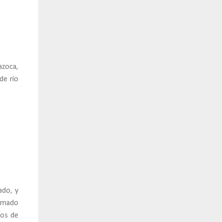
azoca,
de río
ado, y
ormado
cos de