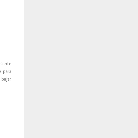
elante
e para
bajar.