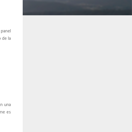
 panel
 de la
on una
ume es