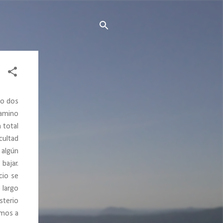
ño dos
camino
 total
cultad
 algún
bajar.
cio se
 largo
sterio
emos a