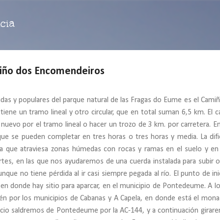
Ir al contenido principal
cia
ño dos Encomendeiros
das y populares del parque natural de las Fragas do Eume es el Cami
iene un tramo lineal y otro circular, que en total suman 6,5 km. El 
nuevo por el tramo lineal o hacer un trozo de 3 km. por carretera. En
que se pueden completar en tres horas o tres horas y media. La difi
, ya que atraviesa zonas húmedas con rocas y ramas en el suelo y en
tes, en las que nos ayudaremos de una cuerda instalada para subir o 
unque no tiene pérdida al ir casi siempre pegada al río. El punto de ini
en donde hay sitio para aparcar, en el municipio de Pontedeume. A lo
én por los municipios de Cabanas y A Capela, en donde está el mona
 inicio saldremos de Pontedeume por la AC-144, y a continuación girar