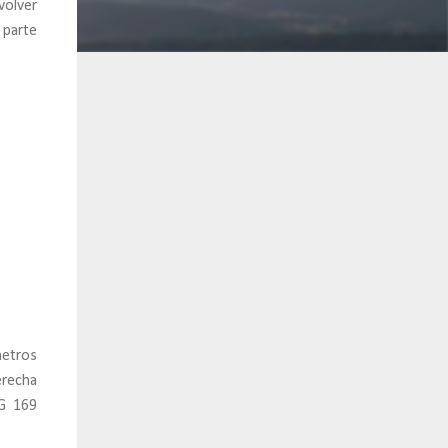
volver
 parte
metros
erecha
-G 169