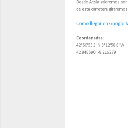
Desde Arzúa saldremos por l
de esta carretera giraremos 
Como llegar en Google 
Coordenadas:
42°50'55.3"N 8°12'58.6"W
42.848590, -8.216279
C
o
m
e
n
t