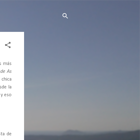
as más
 de As
 chica
sde la
 y eso
sta de