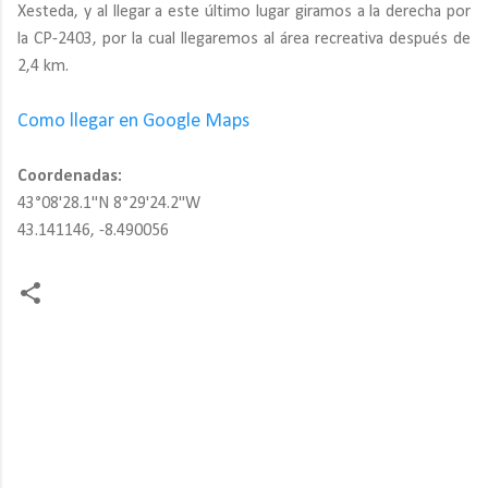
Xesteda, y al llegar a este último lugar giramos a la derecha por
la CP-2403, por la cual llegaremos al área recreativa después de
2,4 km.
Como llegar en Google Maps
Coordenadas:
43°08'28.1"N 8°29'24.2"W
43.141146, -8.490056
C
o
m
e
n