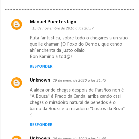
Manuel Puentes lago
C
13 de noviembre de 2016 a las 20:57
o
Ruta fantastica, sobre todo o chegares a un sitio
m
que lle chaman (O Foxo do Demo), que cando
ahí enchenta da justo ollalo.
e
Bon Kamiño a tod@s..
n
RESPONDER
t
a
Unknown
29 de enero de 2020 a las 21:45
r
A aldea onde chegas despois de Paraños non é
i
"A Bouza" é Prado da Canda, arriba cando casi
chegas o miradoiro natural de penedos é o
o
barrio da Bouza e o miradoiro "Costos da Boza"
s
:)
RESPONDER
Unknown
29 de enero de 2020 a las 21:45