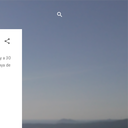
 y a 30
aya de