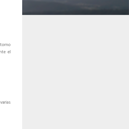
ntorno
nte el
varias