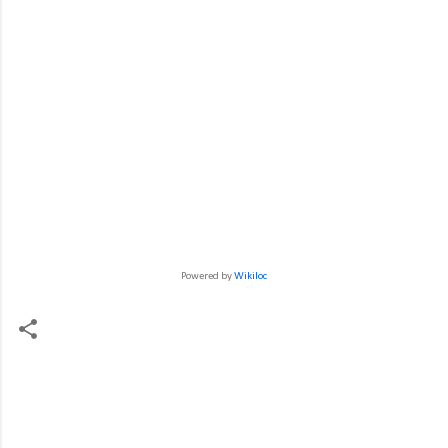
Powered by
Wikiloc
C
o
m