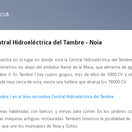
Ir al contenido principal
cia
tral Hidroeléctrica del Tambre - Noia
uentra en el lugar en donde está la Central Hidroeléctrica del Tambre
kilómetros río abajo del embalse Barrié de la Maza, que alimenta de ag
bre II. En Tambre I hay cuatro grupos, tres de ellos de 5000 CV y o
ada muy cerca de esta, existe una turbina que alcanza los 78000 CV.
zonas habilitadas con bancos y mesas para comer. En los jardines c
s máquinas antiguas restauradas. También tenemos la posibilidad de 
e que une los municipios de Noia y Outes.