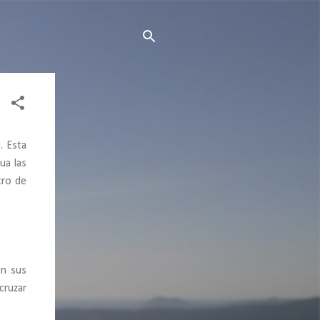
. Esta
ua las
tro de
on sus
cruzar