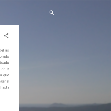
el río
orrido
ituado
 de la
ra que
gar al
 hasta