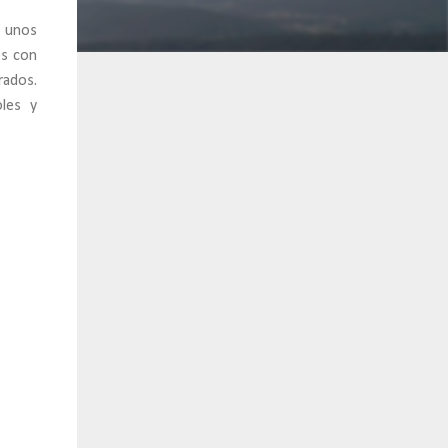
y unos
os con
rados.
les y