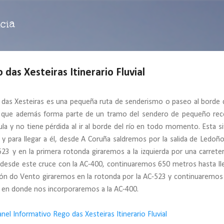
Ir al contenido principal
cia
as Xesteiras Itinerario Fluvial
ego das Xesteiras es una pequeña ruta de senderismo o paseo al borde d
que además forma parte de un tramo del sendero de pequeño rec
nula y no tiene pérdida al ir al borde del río en todo momento. Esta s
, y para llegar a él, desde A Coruña saldremos por la salida de Ledoño
23 y en la primera rotonda giraremos a la izquierda por una carrete
, desde este cruce con la AC-400, continuaremos 650 metros hasta lle
ón do Vento giraremos en la rotonda por la AC-523 y continuaremos
ro en donde nos incorporaremos a la AC-400.