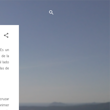
 Es un
 de la
l lado
das de
cruzar
primer