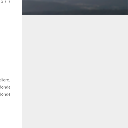
o a la
liero,
 donde
donde