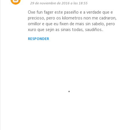
C
29 de noviembre de 2016 a las 18:55
o
Oxe fun fager este paseiño e a verdade que e
m
precioso, pero os kilometros non me cadraron,
omillor e que eu fixen de mais sin sabelo, pero
e
xuro que sejin as sinais todas, saudiños..
n
RESPONDER
t
a
r
i
o
s